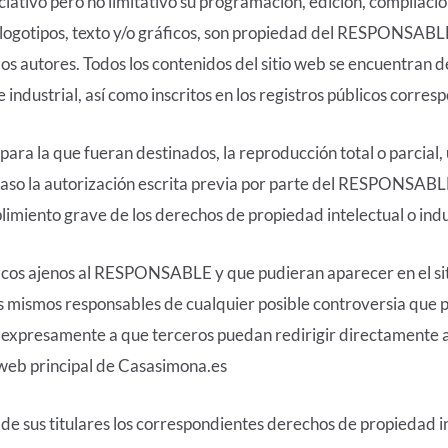
unciativo pero no limitativo su programación, edición, compila
 logotipos, texto y/o gráficos, son propiedad del RESPONSABLE o
los autores. Todos los contenidos del sitio web se encuentran
industrial, así como inscritos en los registros públicos corres
ara la que fueran destinados, la reproducción total o parcial, 
caso la autorización escrita previa por parte del RESPONSABL
miento grave de los derechos de propiedad intelectual o indus
ráficos ajenos al RESPONSABLE y que pudieran aparecer en el si
os mismos responsables de cualquier posible controversia que p
presamente a que terceros puedan redirigir directamente a l
io web principal de Casasimona.es
sus titulares los correspondientes derechos de propiedad int