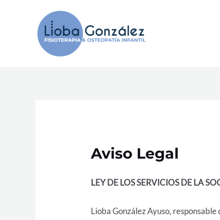
Ir
al
contenido
Aviso Legal
LEY DE LOS SERVICIOS DE LA S
Lioba González Ayuso, responsable d